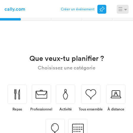
cally.com
☰
Créer un événement
Connexion
novembre
Que veux-tu planifier ?
Choisissez une catégorie
🍴
💼
🎳
💗
💻
Repas
Professionnel
Activité
Tous ensemble
À distance
🎈
📅