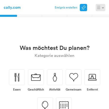
cally.com
☰
Ereignis erstellen
Anmelden
November
Was möchtest Du planen?
Kategorie auswählen
🍴
💼
🎳
💗
💻
Essen
Geschäftlich
Aktivität
Gemeinsam
Entfernt
🎈
📅