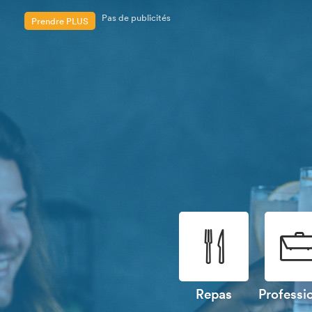
Prendre PLUS
Les événements sont retenus
Ajouter des documents
Ton propre logo
Adresses e-mail CC
Pas de publicités
🍴

Repas
Professi