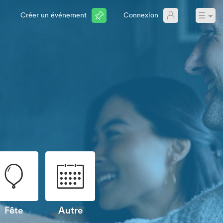
☰
Créer un événement
Connexion
🎈
📅
Fête
Autre