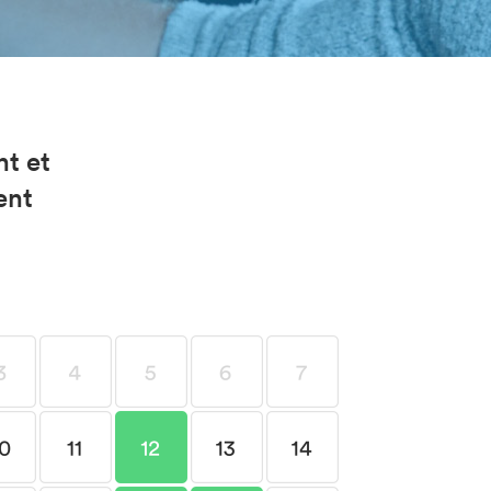
nt et
ent