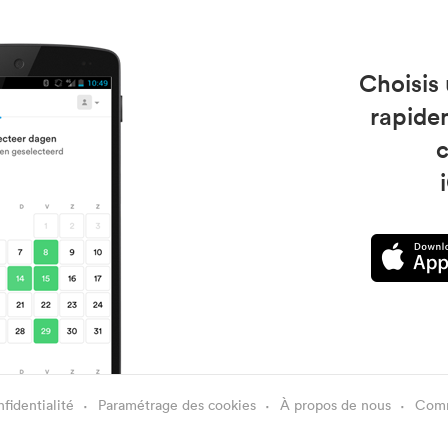
Choisis
rapide
c
fidentialité
Paramétrage des cookies
À propos de nous
Comme