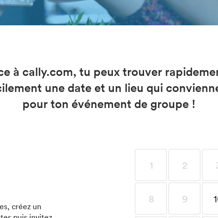
e à cally.com, tu peux trouver rapideme
cilement une date et un lieu qui convienn
pour ton événement de groupe !
es, créez un
es puis invitez