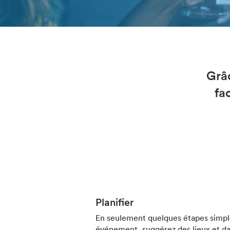
Grâc
fa
Planifier
En seulement quelques étapes simpl
événement, suggérez des lieux et dat