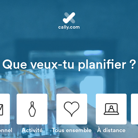
cally.com
Que veux-tu planifier ?

🎳
💗
💻
onnel
Activité
Tous ensemble
À distance