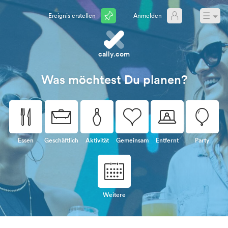
☰
Ereignis erstellen
Anmelden
cally.com
Was möchtest Du planen?
🍴
💼
🎳
💗
💻
🎈
Essen
Geschäftlich
Aktivität
Gemeinsam
Entfernt
Party
📅
Weitere