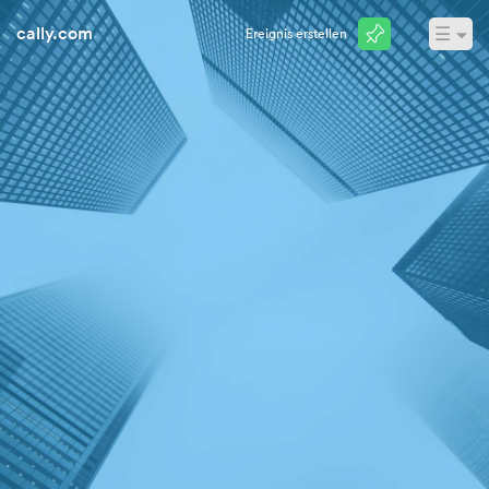
cally.com
☰
Ereignis erstellen
Anmelden