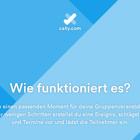
cally.com
Wie funktioniert es?
e einen passenden Moment für deine Gruppenveranstal
ur wenigen Schritten erstellst du eine Ereignis, schlägst
und Termine vor und lädst die Teilnehmer ein.