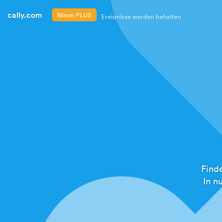
cally.com
Nimm PLUS
Ereignisse werden behalten
Dokumente hinzufügen
Ihr eigenes Logo
Kopie (CC) E-Mail-Adressen
Werbefrei
Find
In n