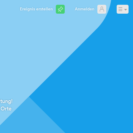
☰
Ereignis erstellen
Anmelden
tung!
 Orte